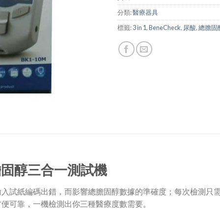
分類:
醫療器具
標籤:
3 in 1
,
BeneCheck
,
尿酸
,
總膽固
總膽固醇三合一測試機
輸入試紙編碼出錯，而影響總膽固醇數據的準確度；每次檢測只
方便可靠，一機檢測出你三種醫療度數需要。