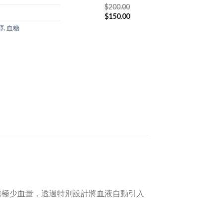
$
200.00
$
150.00
醇
,
血糖
需極少血量，透過特別設計將血液自動引入