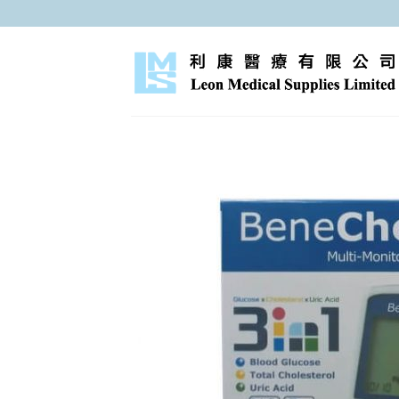
跳
至
內
容