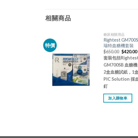
相關商品
療器具
糖尿相關用品
disana 上臂式電
Rightest GM700
特價
血壓計 MTP Pro
瑞特血糖機套裝
80.00
$
650.00
$
420.00
disana上臂式血壓
套裝包括Rightes
MTP，準確量度你的
GM700SB 血糖
壓。
2盒血糖試紙，1
PIC Solution 採
加入購物車
釘
加入購物車