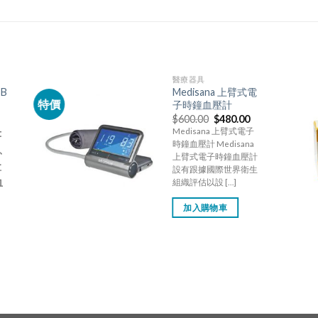
醫療器具
SB
Medisana 上臂式電
特價
子時鐘血壓計
$
600.00
$
480.00
Medisana 上臂式電子
t
時鐘血壓計 Medisana
機、
上臂式電子時鐘血壓計
盒
設有跟據國際世界衛生
血
組織評估以設 […]
加入購物車