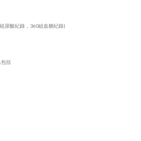
0組尿酸紀錄，360組血糖紀錄)
已包括