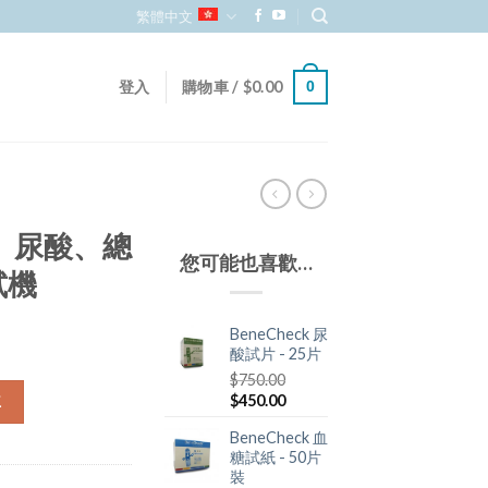
繁體中文
登入
購物車 /
$
0.00
0
糖、尿酸、總
您可能也喜歡…
試機
BeneCheck 尿
酸試片 - 25片
$
750.00
$
450.00
車
BeneCheck 血
糖試紙 - 50片
裝