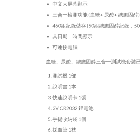
中文大屏幕顯示
三合一檢測功能 (血糖+ 尿酸+ 總膽固醇)
460組紀錄儲存 (50組總膽固醇紀錄，5
具日期，時間顯示
可連接電腦
血糖、尿酸、總膽固醇三合一測試機套裝
測試機 1部
說明書 1本
快速說明卡 1張
3V CR2032 鋰電池
手提收納袋 1個
採血筆 1枝