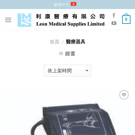
跳
繁體中文
至
內
0
容
首頁
醫療器具
/
篩選