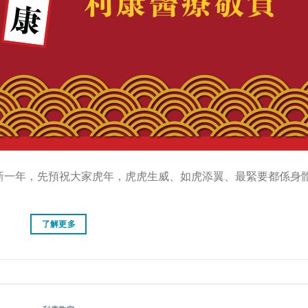
新一年，先預祝大家虎年，虎虎生威、如虎添翼、最緊要都係身
了解更多