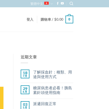
繁體中文
登入
購物車 /
$
0.00
0
近期文章
了解採血針：種類、用
18
7 月
途與使用方式
糖尿病患者必看！胰島
29
6 月
素針頭使用指南
派遞回復正常
03
5 月