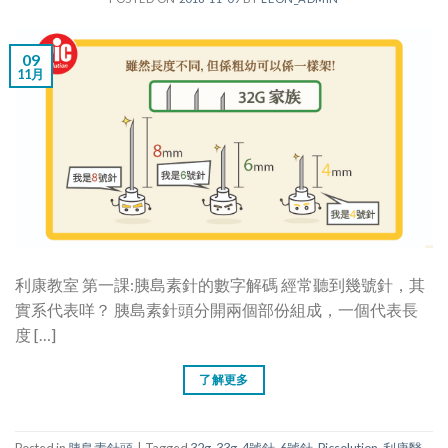
09
11月
利康教室 第一課:胰島素針的數字解碼 經常聽到幾號針，其
實系代表咩？ 胰島素針頭分開兩個部份組成，一個代表長
度 […]
了解更多