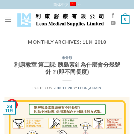
跳
简体中文
至
内
0
容
MONTHLY ARCHIVES:
11月 2018
未分類
利康教室 第二課: 胰島素針為什麼會分幾號
針？(即不同長度)
POSTED ON
2018-11-28
BY
LEON_ADMIN
28
11月