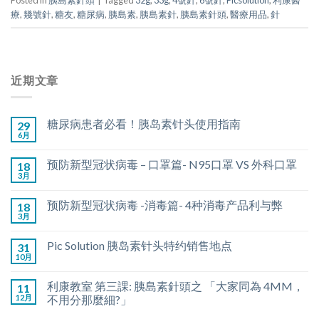
Posted in
胰島素針頭
|
Tagged
32g
,
33g
,
4號針
,
6號針
,
Picsolution
,
利康醫
療
,
幾號針
,
糖友
,
糖尿病
,
胰島素
,
胰島素針
,
胰島素針頭
,
醫療用品
,
針
近期文章
糖尿病患者必看！胰岛素针头使用指南
29
6月
预防新型冠状病毒 – 口罩篇- N95口罩 VS 外科口罩
18
3月
预防新型冠状病毒 -消毒篇- 4种消毒产品利与弊
18
3月
Pic Solution 胰岛素针头特约销售地点
31
10月
利康教室 第三課: 胰島素針頭之 「大家同為 4MM，
11
12月
不用分那麼細?」