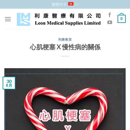
跳
繁體中文
至
內
0
容
利康教室
心肌梗塞 X 慢性病的關係
30
8 月