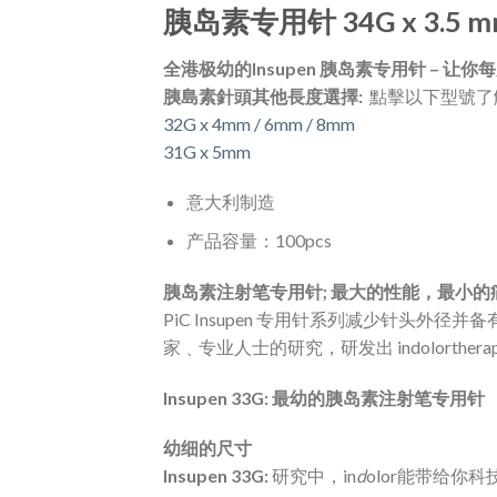
胰岛素专用针 34G x 3.5 
全港极幼的Insupen 胰岛素专用针 – 让
胰島素針頭其他長度選擇:
點擊以下型號了
32G x 4mm / 6mm / 8mm
31G x 5mm
意大利制造
产品容量：100pcs
胰岛素注射笔专用针; 最大的性能，最小的
PiC Insupen 专用针系列减少针头外径并
家﹑专业人士的研究，研发出 indolorthera
Insupen 33G:
最幼的胰岛素注射笔专用针
幼细的尺寸
Insupen 33G:
研究中，in
d
olor能带给你