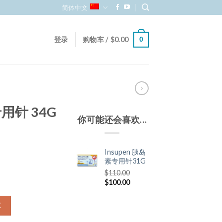
简体中文
登录
购物车 /
$
0.00
0
专用针 34G
你可能还会喜欢…
Insupen 胰岛
素专用针31G
$
110.00
$
100.00
车