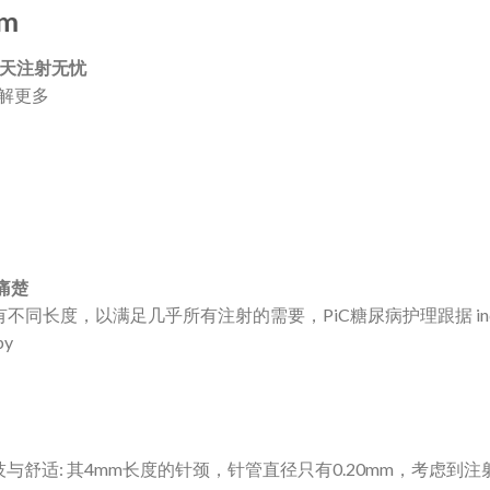
mm
你每天注射无忧
解更多
痛楚
备有不同长度，以满足几乎所有注射的需要，PiC糖尿病护理跟据 indolo
py
科技与舒适: 其4mm长度的针颈，针管直径只有0.20mm，考虑