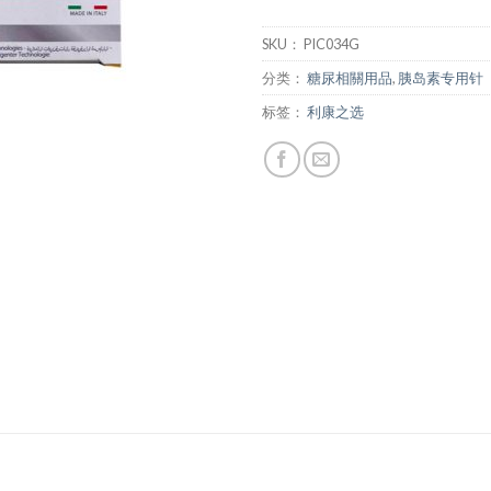
SKU：
PIC034G
分类：
糖尿相關用品
,
胰岛素专用针
标签：
利康之选