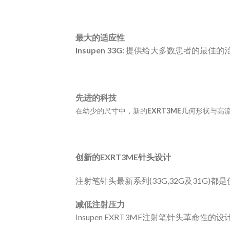
最大的适应性
Insupen 33G:
提供给大多数患者的最佳的治疗
先进的科技
在幼少的尺寸中，新的
EXRT
3
ME
几何形状与高
创新的
EXRT
3
ME
针头设计
注射笔针头最新系列(33G,32G及31G)都
减低注射压力
Insupen EXRT3ME注射笔针头革