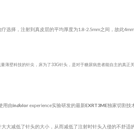
选择，注射到真皮层的平均厚度为1.8-2.5mm之间，故此4
流量薄壁科技的针尖，床为了33G针头，是对于糖尿病患者能自主的真正
是使用由
in
d
olor
experience实验研发的最新
EXRT
3
ME
独家切割技
命性的设计大大减低了针头的大小，从而减低了注射时针头入侵的不舒适